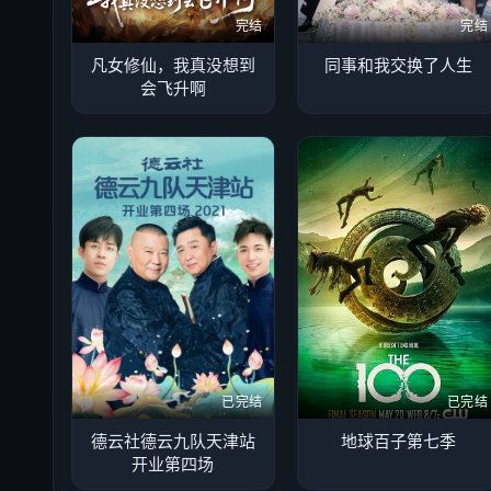
完结
完结
凡女修仙，我真没想到
同事和我交换了人生
会飞升啊
已完结
已完结
德云社德云九队天津站
地球百子第七季
开业第四场