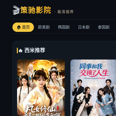
🎬
策驰影院
· 极清视界
🏠 首页
欧美剧
韩国剧
日本剧
泰国剧
🔥 西米推荐