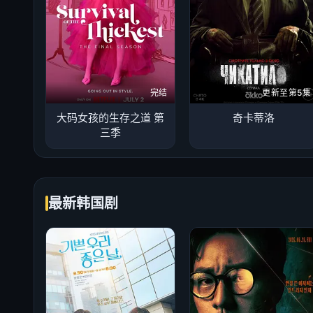
完结
更新至第5集
大码女孩的生存之道 第
奇卡蒂洛
三季
最新韩国剧