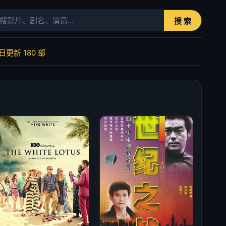
搜 索
今日更新
180
部