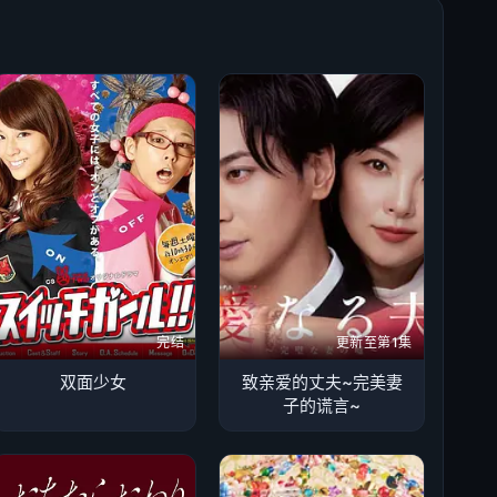
完结
更新至第1集
双面少女
致亲爱的丈夫~完美妻
子的谎言~